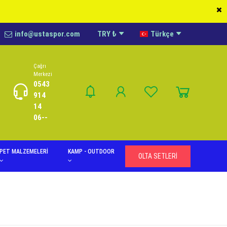
info@ustaspor.com
TRY ₺
Türkçe
Çağrı
Merkezi
0543
914
14
06--
PET MALZEMELERİ
KAMP - OUTDOOR
OLTA SETLERİ