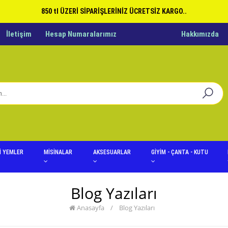
850 tl ÜZERİ SİPARİŞLERİNİZ ÜCRETSİZ KARGO..
İletişim
Hesap Numaralarımız
Hakkımızda
İ YEMLER
MİSİNALAR
AKSESUARLAR
GİYİM - ÇANTA - KUTU
Blog Yazıları
Anasayfa
/
Blog Yazıları