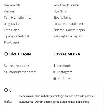
Hakkımızda
Yeni Üyelik Formu
Yardım
Üye Girişi
Tüm Hizmetlerimiz
Sipariş Takip
Blog Yazıları
Hesap Numaralarımız
Foto Galeri
Ödeme Bildirimi Yapın
Sipariş ve teslimat
Karşılaştırma Sayfası
Bize Ulaşın
BİZE ULAŞIN
SOSYAL MEDYA
0543 914 14 06
Facebook
info@ustaspor.com
Instagram
Youtube
ÇALIŞMA SAATLERİ
Deneyiminizi daha iyi hale getirmek için bu web sitesinde çerezleri
Hafta İçi : 9.00 - 20.30
kullanıyoruz. Devam ederek çerez kullanımımızı kabul etmiş