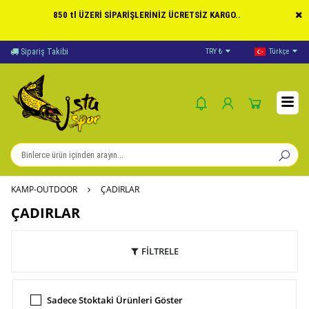
850 tl ÜZERİ SİPARİŞLERİNİZ ÜCRETSİZ KARGO..
Yardım
TRY ₺
Ödeme Bildirimi
Türkçe
KAMP-OUTDOOR
ÇADIRLAR
ÇADIRLAR
FİLTRELE
Sadece Stoktaki Ürünleri Göster