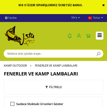
850 tl ÜZERİ SİPARİŞLERİNİZ ÜCRETSİZ KARGO..
Yardım
Ödeme Bildirimi
TRY ₺
Türkçe
İleti
KAMP-OUTDOOR
FENERLER VE KAMP LAMBALARI
FENERLER VE KAMP LAMBALARI
FİLTRELE
Sadece Stoktaki Ürünleri Göster