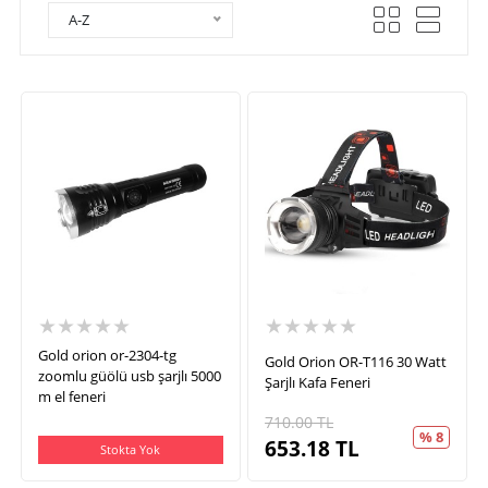
A-Z
★★★★★
★★★★★
Gold orion or-2304-tg
Gold Orion OR-T116 30 Watt
zoomlu güölü usb şarjlı 5000
Şarjlı Kafa Feneri
m el feneri
710.00
TL
% 8
653.18
TL
Stokta Yok