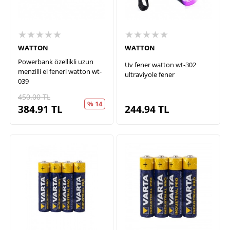
★★★★★
★★★★★
WATTON
WATTON
Powerbank özellikli uzun
Uv fener watton wt-302
menzilli el feneri watton wt-
ultraviyole fener
039
450.00
TL
% 14
384.91
TL
244.94
TL