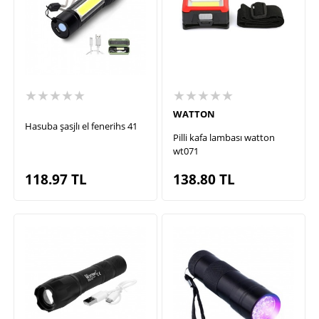
★★★★★
★★★★★
WATTON
Hasuba şasjlı el fenerihs 41
Pilli kafa lambası watton
wt071
118.97
TL
138.80
TL