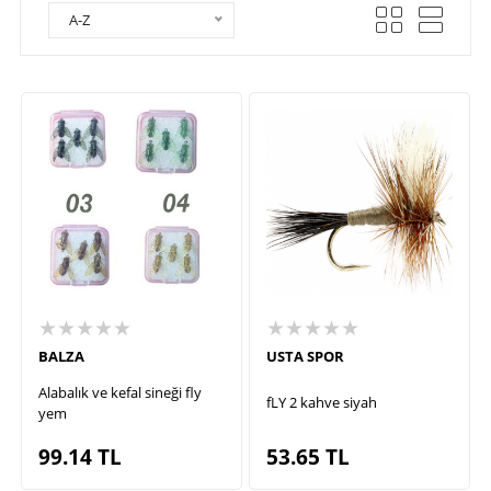
A-Z
★★★★★
★★★★★
BALZA
USTA SPOR
Alabalık ve kefal sineği fly
fLY 2 kahve siyah
yem
99.14
TL
53.65
TL