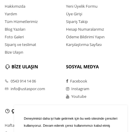
Hakkımızda
Yeni Üyelik Formu
Yardım
Üye Girişi
Tüm Hizmetlerimiz
Sipariş Takip
Blog Yazıları
Hesap Numaralarımız
Foto Galeri
Ödeme Bildirimi Yapın
Sipariş ve teslimat
Karşılaştırma Sayfası
Bize Ulaşın
BİZE ULAŞIN
SOSYAL MEDYA
0543 914 14 06
Facebook
info@ustaspor.com
Instagram
Youtube
ÇALIŞMA SAATLERİ
Deneyiminizi daha iyi hale getirmek için bu web sitesinde çerezleri
Hafta İçi : 9.00 - 20.30
kullanıyoruz. Devam ederek çerez kullanımımızı kabul etmiş