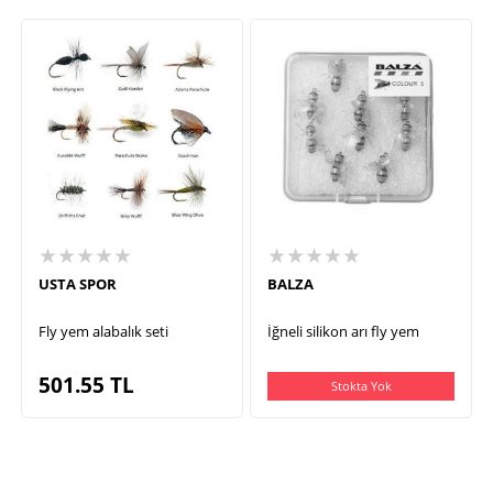
★★★★★
★★★★★
USTA SPOR
BALZA
Fly yem alabalık seti
İğneli silikon arı fly yem
501.55
TL
Stokta Yok