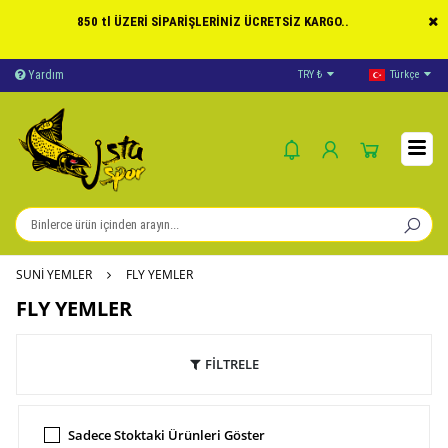
850 tl ÜZERİ SİPARİŞLERİNİZ ÜCRETSİZ KARGO..
Yardım
Ödeme Bildirimi
TRY ₺
Türkçe
İleti
SUNİ YEMLER
FLY YEMLER
FLY YEMLER
FİLTRELE
Sadece Stoktaki Ürünleri Göster