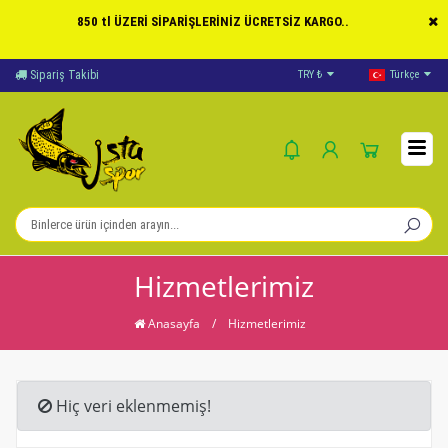
850 tl ÜZERİ SİPARİŞLERİNİZ ÜCRETSİZ KARGO..
Sipariş Takibi
Yardım
TRY ₺
Türkçe
Öd
Hizmetlerimiz
Anasayfa
/
Hizmetlerimiz
Hiç veri eklenmemiş!