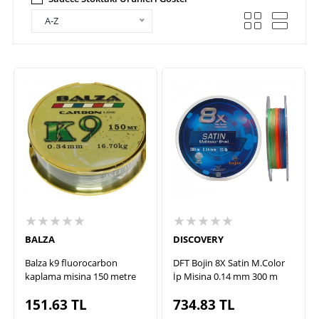
A-Z
★★★★★
★★★★★
BALZA
DISCOVERY
Balza k9 fluorocarbon
DFT Bojin 8X Satin M.Color
kaplama misina 150 metre
İp Misina 0.14 mm 300 m
151.63
TL
734.83
TL