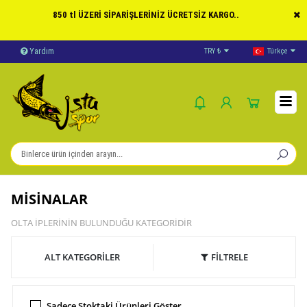
850 tl ÜZERİ SİPARİŞLERİNİZ ÜCRETSİZ KARGO..
Yardım
Ödeme Bildirimi
TRY ₺
Türkçe
İleti
MİSİNALAR
OLTA İPLERİNİN BULUNDUĞU KATEGORİDİR
ALT KATEGORİLER
FİLTRELE
Sadece Stoktaki Ürünleri Göster