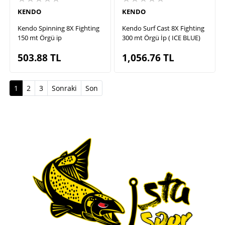
KENDO
KENDO
Kendo Spinning 8X Fighting
Kendo Surf Cast 8X Fighting
150 mt Örgü ip
300 mt Örgü İp ( ICE BLUE)
503.88
TL
1,056.76
TL
(current)
1
2
3
Sonraki
Son