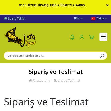
850 tl ÜZERİ SİPARİŞLERİNİZ ÜCRETSİZ KARGO..
ariş Takibi
Yardım
TRY ₺
Ödeme Bild
Türkçe
Sipariş ve Teslimat
Anasayfa
/
Sipariş ve Teslimat
Sipariş ve Teslimat