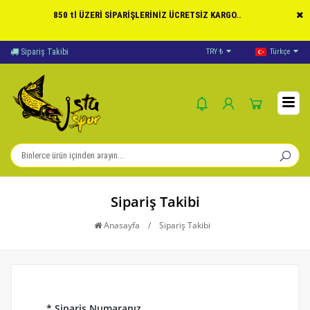
850 tl ÜZERİ SİPARİŞLERİNİZ ÜCRETSİZ KARGO..
Sipariş Takibi
Yardım
TRY ₺
Türkçe
Öd
Sipariş Takibi
Anasayfa
/
Sipariş Takibi
* Sipariş Numaranız