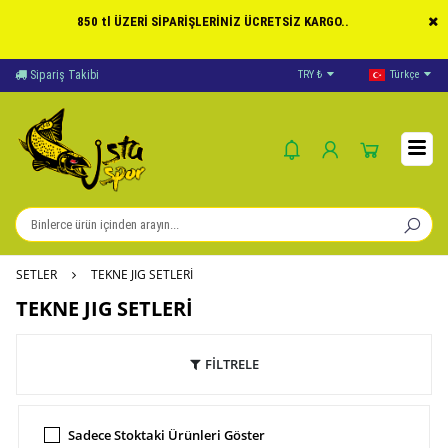
850 tl ÜZERİ SİPARİŞLERİNİZ ÜCRETSİZ KARGO..
Sipariş Takibi
Yardım
TRY ₺
Türkçe
Öd
SETLER
TEKNE JIG SETLERİ
TEKNE JIG SETLERİ
FİLTRELE
Sadece Stoktaki Ürünleri Göster