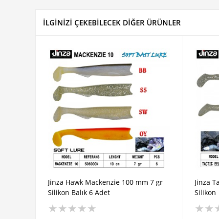
İLGİNİZİ ÇEKEBİLECEK DİĞER ÜRÜNLER
ket
Jinza Hawk Mackenzie 100 mm 7 gr
Jinza T
Silikon Balık 6 Adet
Silikon
★
★
★
★
★
★
★