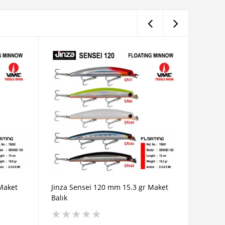
Maket
Jinza Sensei 120 mm 15.3 gr Maket
Jinza 
Balık
Balık
★
★
★
★
★
★
★