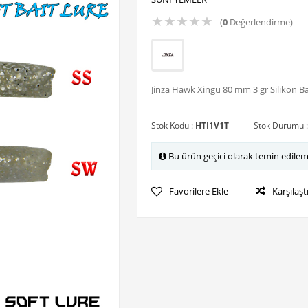
★
★
★
★
★
(
0
Değerlendirme)
Jinza Hawk Xingu 80 mm 3 gr Silikon Ba
Stok Kodu :
HTI1V1T
Stok Durumu 
Bu ürün geçici olarak temin edile
Favorilere Ekle
Karşılaşt