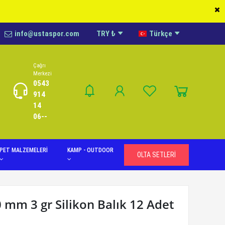
info@ustaspor.com
TRY ₺
Türkçe
Çağrı
Merkezi
0543
914
14
06--
PET MALZEMELERİ
KAMP - OUTDOOR
OLTA SETLERİ
 mm 3 gr Silikon Balık 12 Adet