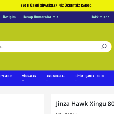
850 tl ÜZERİ SİPARİŞLERİNİZ ÜCRETSİZ KARGO..
İletişim
Hesap Numaralarımız
Hakkımızda
İ YEMLER
MİSİNALAR
AKSESUARLAR
GİYİM - ÇANTA - KUTU
Jinza Hawk Xingu 80
SUNİ YEMLER