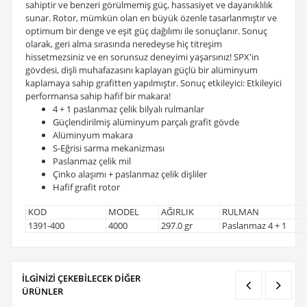
sahiptir ve benzeri görülmemiş güç, hassasiyet ve dayanıklılık
sunar. Rotor, mümkün olan en büyük özenle tasarlanmıştır ve
optimum bir denge ve eşit güç dağılımı ile sonuçlanır. Sonuç
olarak, geri alma sırasında neredeyse hiç titreşim
hissetmezsiniz ve en sorunsuz deneyimi yaşarsınız! SPX'in
gövdesi, dişli muhafazasını kaplayan güçlü bir alüminyum
kaplamaya sahip grafitten yapılmıştır. Sonuç etkileyici: Etkileyici
performansa sahip hafif bir makara!
4 + 1 paslanmaz çelik bilyalı rulmanlar
Güçlendirilmiş alüminyum parçalı grafit gövde
Alüminyum makara
S-Eğrisi sarma mekanizması
Paslanmaz çelik mil
Çinko alaşımı + paslanmaz çelik dişliler
Hafif grafit rotor
KOD
MODEL
AĞIRLIK
RULMAN
1391-400
4000
297.0 gr
Paslanmaz 4 + 1
İLGİNİZİ ÇEKEBİLECEK DİĞER
ÜRÜNLER