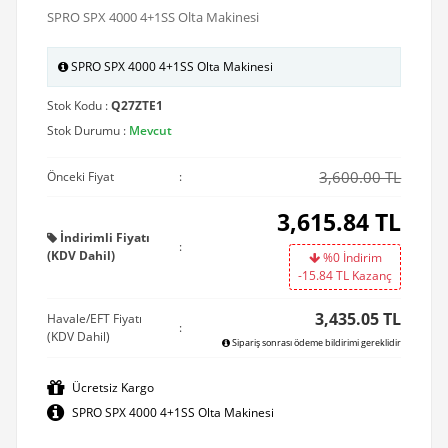
SPRO SPX 4000 4+1SS Olta Makinesi
SPRO SPX 4000 4+1SS Olta Makinesi
Stok Kodu :
Q27ZTE1
Stok Durumu :
Mevcut
3,600.00 TL
Önceki Fiyat
:
3,615.84
TL
İndirimli Fiyatı
:
(KDV Dahil)
%0 İndirim
-15.84
TL Kazanç
3,435.05 TL
Havale/EFT Fiyatı
:
(KDV Dahil)
Sipariş sonrası ödeme bildirimi gereklidir
Ücretsiz Kargo
SPRO SPX 4000 4+1SS Olta Makinesi