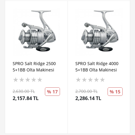
SPRO Salt Ridge 2500
SPRO Salt Ridge 4000
5+1BB Olta Makinesi
5+1BB Olta Makinesi
★
★
★
★
★
★
★
★
★
★
2,630.00 TL
2,700.00 TL
% 17
% 15
2,157.84 TL
2,286.14 TL