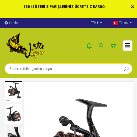
850 tl ÜZERİ SİPARİŞLERİNİZ ÜCRETSİZ KARGO..
Yardım
Ödeme Bildirimi
TRY ₺
Türkçe
İleti